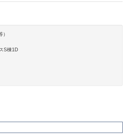
等）
）
スS棟1D